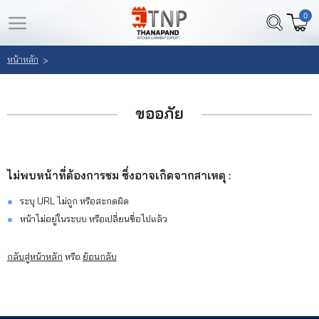
0
LOGIN
REGISTER
หน้าหลัก
>
หน้า
สินค้า
หลัก
ขออภัย
ที่
สนใจ
เลือก
(
สินค้า
ไม่พบหน้าที่ต้องการชม ซึ่งอาจเกิดจากสาเหตุ :
0
)
ระบุ URL ไม่ถูก หรือสะกดผิด
วิธี
หน้าไม่อยู่ในระบบ หรือเปลี่ยนชื่อไปแล้ว
สั่ง
ซื้อ
กลับสู่หน้าหลัก
หรือ
ย้อนกลับ
ลูกค้า
ของ