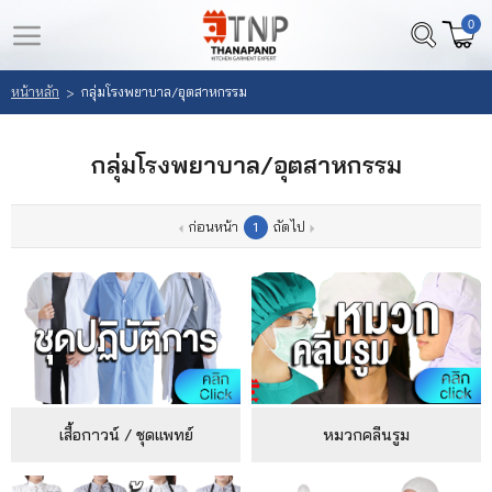
0
LOGIN
REGISTER
หน้าหลัก
กลุ่มโรงพยาบาล/อุตสาหกรรม
>
หน้า
สินค้า
กลุ่มโรงพยาบาล/อุตสาหกรรม
หลัก
ที่
สนใจ
เลือก
ก่อนหน้า
ถัดไป
1
(
สินค้า
0
)
วิธี
สั่ง
ซื้อ
ลูกค้า
เสื้อกาวน์ / ชุดแพทย์
หมวกคลีนรูม
ของ