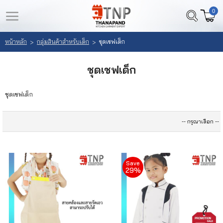
0
LOGIN
REGISTER
หน้าหลัก
กลุ่มสินค้าสำหรับเด็ก
ชุดเชฟเด็ก
>
>
หน้า
สินค้า
ชุดเชฟเด็ก
หลัก
ที่
สนใจ
ชุดเชฟเด็ก
เลือก
(
สินค้า
0
)
วิธี
สั่ง
Save
29%
ซื้อ
ลูกค้า
ของ