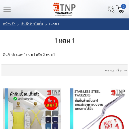
0
LOGIN
REGISTER
หน้าหลัก
สินค้าโปรโมชั่น
1 แถม 1
>
>
หน้า
สินค้า
1 แถม 1
หลัก
ที่
สนใจ
สินค้าประเภท 1 แถม 1 หรือ 2 แถม 1
เลือก
(
สินค้า
0
)
วิธี
สั่ง
ซื้อ
ลูกค้า
ของ