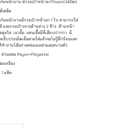
ฟอร์มพนักงาน มีกระเป๋าหน้าอก1ใบแบบใส่บัตร
สั่งผลิต
ฟอร์มพนักงานมีกระเป๋าหน้าอก 1 ใบ สามารถใส่
ด้ และกระเป๋าเจาะด้านล่าง 2 ข้าง ด้านหน้า
ะดุมใส เอวจั๊ม แขนเสื้อมีที่เสียบปากกา มี
ดเย็บประณีตเมื่อสวมใส่แล้วจะไม่รู้สึกร้อนและ
ห้ทำงานได้อย่างคล่องแคล่วและสบายตัว
R ส่วนผสม Rayon+Polyester
ต่งเหลือง
/ 1 แพ็ค