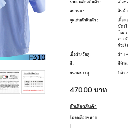
รายละเอียดสินค้า :
เสื้อ
สถานะ :
สินค้า
จุดเด่นตัวสินค้า :
เสื้อ
บัตรไ
ติดกร
การตั
ช่วยใ
เนื้อผ้า/วัสดุ :
ผ้า T
สี :
สีฟ้าแ
ขนาดบรรจุ :
1 ตัว 
470.00 บาท
ตัวเลือกสินค้า
โปรดเลือกขนาด