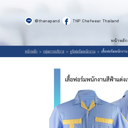
LOGIN
|
@thanapand
TNP Chefwear Thailand
REGISTER
หน้าหลัก
สินค้า
หน้าหลัก
ที่
เลือก
สนใจ
หน้าหลัก
กลุ่มการบริการ
ยูนิฟอร์มพนักงาน
เสื้อฟอร์มพนักงาน
>
>
>
สินค้า
(
0
วิธีสั่งซื้อ
)
ลูกค้าของ
เรา
เนื้อหา
เกี่ยวกับ