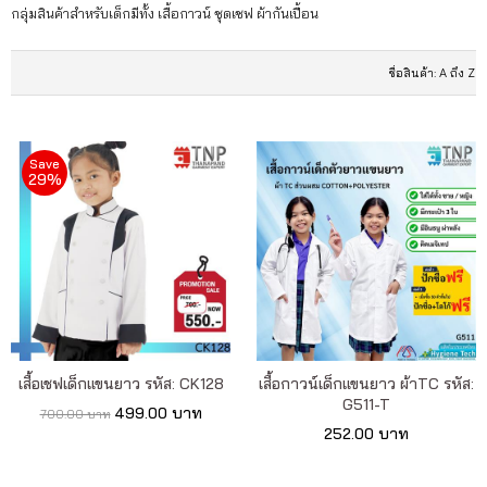
เรา
กลุ่มสินค้าสำหรับเด็กมีทั้ง เสื้อกาวน์ ชุดเชฟ ผ้ากันเปื้อน
เนื้อหา
เกี่ยว
กับ
Save
29%
เรา
ติดต่อ
เรา
เสื้อเชฟเด็กแขนยาว รหัส: CK128
เสื้อกาวน์เด็กแขนยาว ผ้าTC รหัส:
G511-T
499.00 บาท
700.00 บาท
252.00 บาท