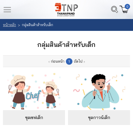
0
LOGIN
REGISTER
หน้าหลัก
กลุ่มสินค้าสำหรับเด็ก
>
หน้า
สินค้า
กลุ่มสินค้าสำหรับเด็ก
หลัก
ที่
สนใจ
เลือก
ก่อนหน้า
ถัดไป
1
(
สินค้า
0
)
วิธี
สั่ง
ซื้อ
ลูกค้า
ชุดเชฟเด็ก
ชุดกาวน์เด็ก
ของ