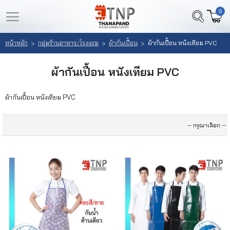
0
LOGIN
REGISTER
หน้าหลัก
กลุ่มร้านอาหาร/โรงแรม
ผ้ากันเปื้อน
ผ้ากันเปื้อน หนังเทียม PVC
>
>
>
หน้า
สินค้า
ผ้ากันเปื้อน หนังเทียม PVC
หลัก
ที่
สนใจ
ผ้ากันเปื้อน หนังเทียม PVC
เลือก
(
สินค้า
0
)
วิธี
สั่ง
ซื้อ
ลูกค้า
ของ