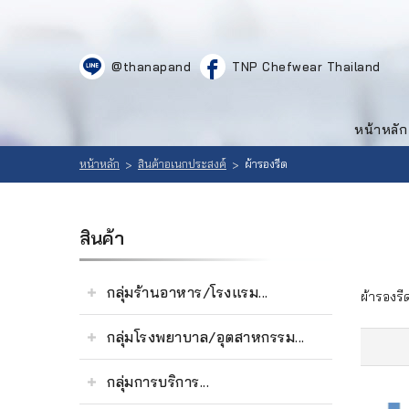
LOGIN
|
@thanapand
TNP Chefwear Thailand
REGISTER
หน้าหลัก
สินค้า
หน้าหลัก
ที่
เลือก
สนใจ
หน้าหลัก
สินค้าอเนกประสงค์
ผ้ารองรีด
>
>
สินค้า
(
0
วิธีสั่งซื้อ
สินค้า
)
ลูกค้าของ
กลุ่มร้านอาหาร/โรงแรม...
ผ้ารองรี
เรา
กลุ่มโรงพยาบาล/อุตสาหกรรม...
เนื้อหา
กลุ่มการบริการ...
เกี่ยวกับ