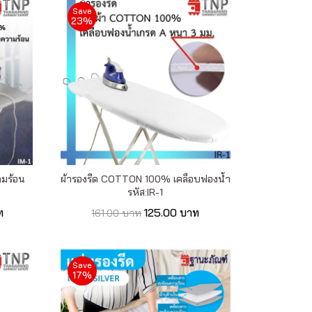
Save
23%
ามร้อน
ผ้ารองรีด COTTON 100% เคลือบฟองน้ำ
รหัส:IR-1
ท
125.00 บาท
161.00 บาท
Save
17%