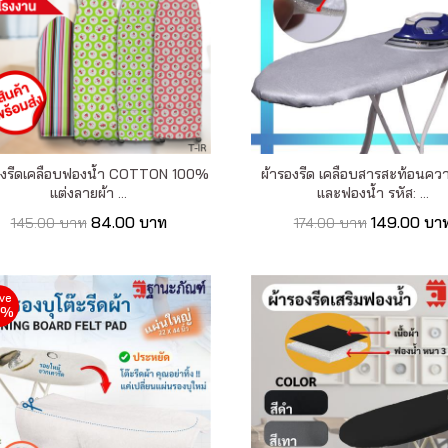
องรีดเคลือบฟองน้ำ COTTON 100%
ผ้ารองรีด เคลือบสารสะท้อนคว
แต่งลายผ้า ...
และฟองน้ำ รหัส: ...
84.00 บาท
149.00 บา
145.00 บาท
174.00 บาท
ve
7%