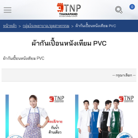
0
LOGIN
REGISTER
หน้าหลัก
กลุ่มโรงพยาบาล/อุตสาหกรรม
ผ้ากันเปื้อนหนังเทียม PVC
>
>
หน้า
สินค้า
ผ้ากันเปื้อนหนังเทียม PVC
หลัก
ที่
สนใจ
ผ้ากันเปื้อนหนังเทียม PVC
เลือก
(
สินค้า
0
)
วิธี
สั่ง
ซื้อ
ลูกค้า
ของ